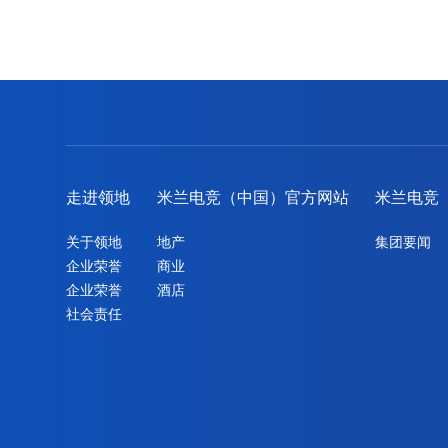
走进领地
米兰电竞（中国）官方网站
米兰电竞
关于领地
地产
集团要闻
企业荣誉
商业
企业荣誉
酒店
社会责任