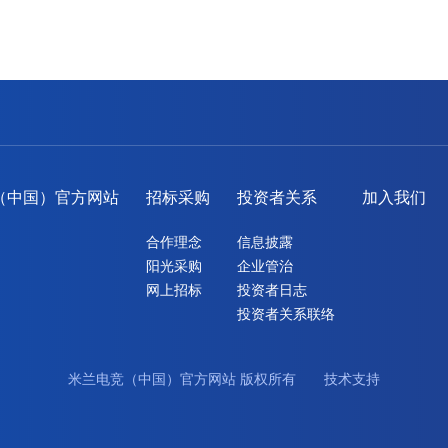
（中国）官方网站
招标采购
投资者关系
加入我们
合作理念
信息披露
阳光采购
企业管治
网上招标
投资者日志
投资者关系联络
米兰电竞（中国）官方网站 版权所有 技术支持