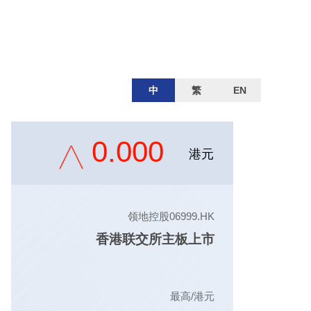
中
繁
EN
0.000
港元
领地控股06999.HK
香港联交所主板上市
最高/港元