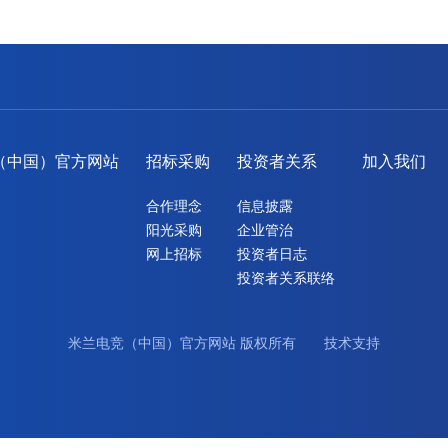
（中国）官方网站
招标采购
投资者关系
加入我们
合作理念
信息披露
阳光采购
企业管治
网上招标
投资者日志
投资者关系联络
米兰电竞（中国）官方网站 版权所有 技术支持