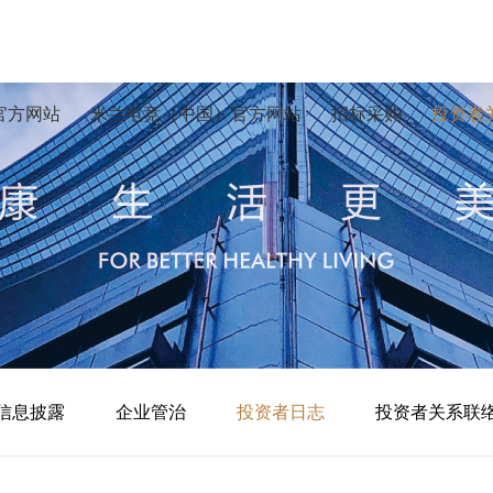
官方网站
米兰电竞（中国）官方网站
招标采购
投资者
信息披露
企业管治
投资者日志
投资者关系联