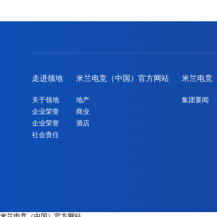
走进领地
米兰电竞（中国）官方网站
米兰电竞
关于领地
地产
集团要闻
企业荣誉
商业
企业荣誉
酒店
社会责任
米兰电竞（中国）官方网站