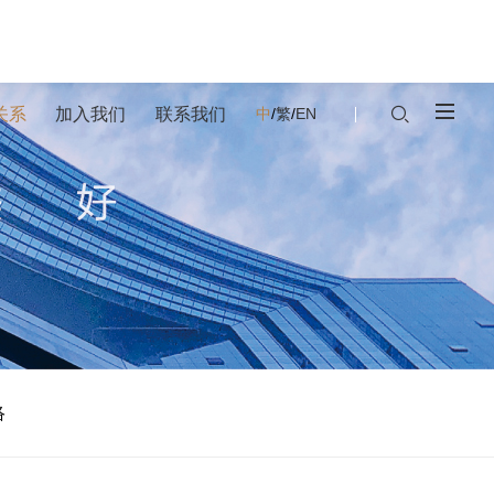
关系
加入我们
联系我们
中
/
繁
/
EN
络