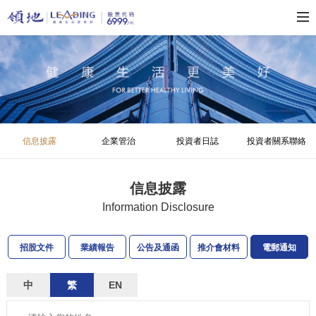
信息披露
企業管治
投資者日誌
投資者關系聯絡
信息披露
Information Disclosure
招股文件
業績報告
公告及通函
推介會材料
電郵通知
中
繁
EN